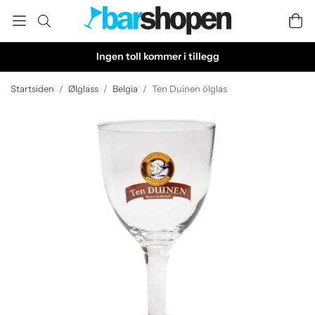
Ingen toll kommer i tillegg
Startsiden
/
Ølglass
/
Belgia
/
Ten Duinen ölglas