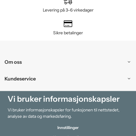
Levering på 3–6 virkedager
Sikre betalinger
Om oss
Kundeservice
Kjøpesenter
Vi bruker informasjonskapsler
Vi bruker informasjonskapsler for funksjonen til nettstedet,
Information
analyse av data og markedsføring.
Innstillinger