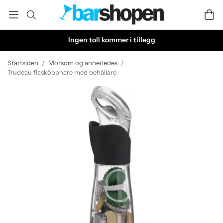
Ingen toll kommer i tillegg
Startsiden
/
Morsom og annerledes
/
Trudeau flasköppnare med behållare