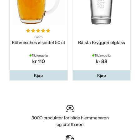
Sahm
Böhmisches ølseidel 50 cl
Bålsta Bryggeri ølglass
Tilgjengelig
Tilgjengelig
kr 110
kr 88
Kjøp
Kjøp
3000 produkter for både hjemmebaren
og proffbaren