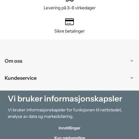
Levering på 3–6 virkedager
Sikre betalinger
Om oss
Kundeservice
Kjøpesenter
Vi bruker informasjonskapsler
Vi bruker informasjonskapsler for funksjonen til nettstedet,
Information
analyse av data og markedsføring.
Innstillinger
Kun nødvendige