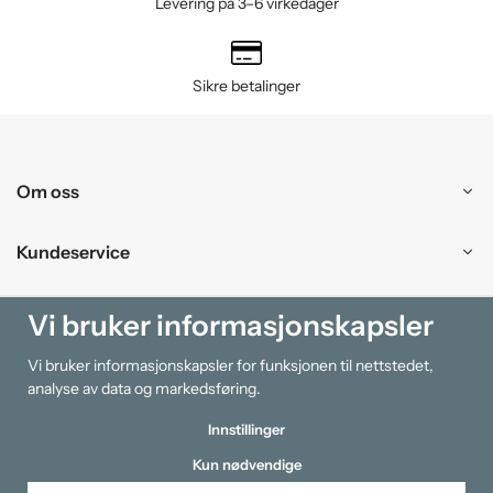
Levering på 3–6 virkedager
Sikre betalinger
Om oss
Kundeservice
Kjøpesenter
Vi bruker informasjonskapsler
Vi bruker informasjonskapsler for funksjonen til nettstedet,
Information
analyse av data og markedsføring.
Innstillinger
Kun nødvendige