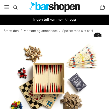
Ingen toll kommer i tillegg
Startsiden
/
Morsom og annerledes
/
Spelset med 6 st spel