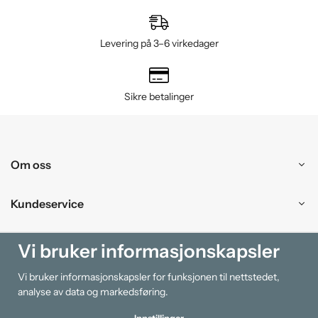
Levering på 3–6 virkedager
Sikre betalinger
Om oss
Kundeservice
Kjøpesenter
Vi bruker informasjonskapsler
Vi bruker informasjonskapsler for funksjonen til nettstedet,
Information
analyse av data og markedsføring.