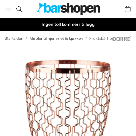
Ingen toll kommer i tillegg
Startsiden
/
Møbler til hjemmet & kjøkken
/
Fruktskål hög