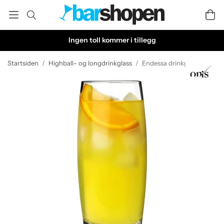
Ingen toll kommer i tillegg
Startsiden
/
Highball- og longdrinkglass
/
Endessa drinkglass