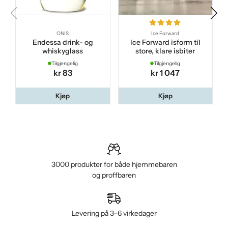
ONIS
Ice Forward
Endessa drink- og
Ice Forward isform til
whiskyglass
store, klare isbiter
Tilgjengelig
Tilgjengelig
kr 83
kr 1 047
Kjøp
Kjøp
3000 produkter for både hjemmebaren
og proffbaren
Levering på 3–6 virkedager