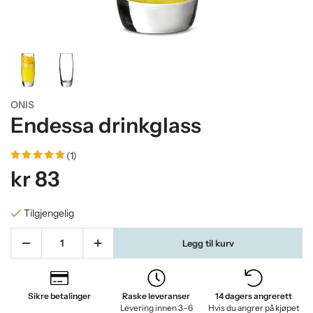
ONIS
Endessa drinkglass
(1)
kr 83
Tilgjengelig
Legg til kurv
Sikre betalinger
Raske leveranser
14 dagers angrerett
Levering innen 3–6
Hvis du angrer på kjøpet