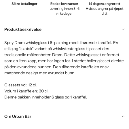
Sikre betalinger
Raske leveranser
14 dagers angrerett
Levering innen 3–6
Hvis du angrer på kjøpet
virkedager
ditt
Produktbeskrivelse
Spey Dram whiskyglass i 6-pakning med tilhørende karaffel. En
stilig og “skotsk” variant på whiskytesterglass tilpasset den
tradisjonelle måleenheten Dram. Dette whiskyglasset er formet
som en liten kopp, men har ingen fot. I stedet hviler glasset direkte
på den avrundede bunnen. Den tilhørende karaffelen er av
matchende design med avrundet bunn.
Glassets vol: 12 cl.
Volum i karaffelen: 30 cl.
Denne pakken inneholder 6 glass og 1 karaffel.
Om Urban Bar