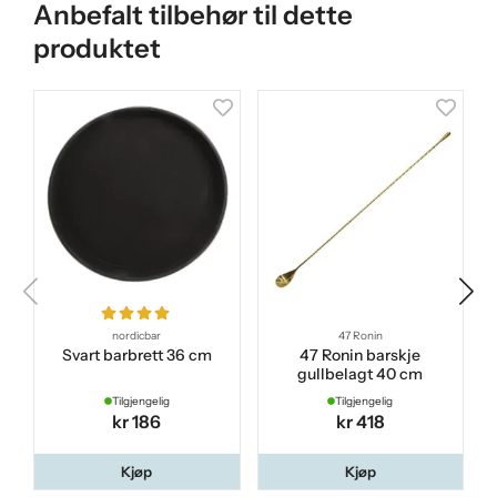
Anbefalt tilbehør til dette
produktet
nordicbar
47 Ronin
Svart barbrett 36 cm
47 Ronin barskje
gullbelagt 40 cm
Tilgjengelig
Tilgjengelig
kr 186
kr 418
Kjøp
Kjøp