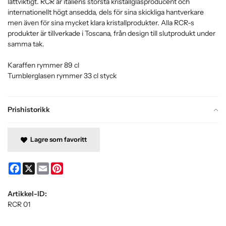
lättviktigt. RCR är italiens största kristallglasproducent och
internationellt högt ansedda, dels för sina skickliga hantverkare
men även för sina mycket klara kristallprodukter. Alla RCR-s
produkter är tillverkade i Toscana, från design till slutprodukt under
samma tak.
Karaffen rymmer 89 cl
Tumblerglasen rymmer 33 cl styck
Prishistorikk
Lagre som favoritt
Facebook
X
Email
Pinterest
Artikkel-ID:
RCR 01