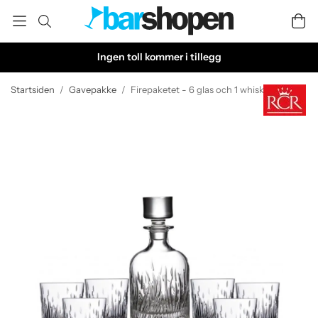
Ingen toll kommer i tillegg
Startsiden
/
Gavepakke
/
Firepaketet - 6 glas och 1 whiskykaraff