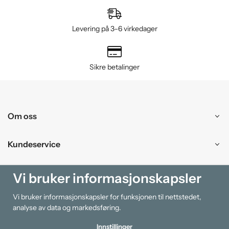
Levering på 3–6 virkedager
Sikre betalinger
Om oss
Kundeservice
Kjøpesenter
Vi bruker informasjonskapsler
Vi bruker informasjonskapsler for funksjonen til nettstedet,
Information
analyse av data og markedsføring.
Innstillinger