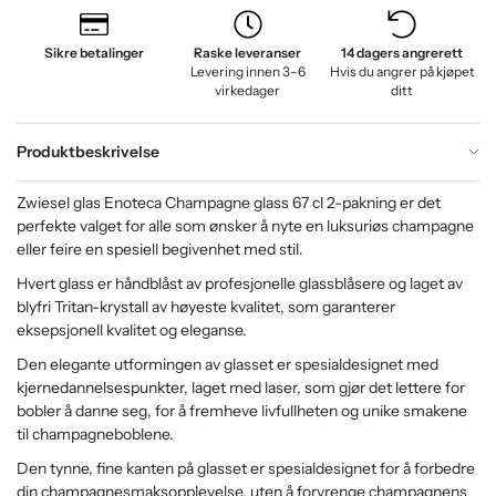
Sikre betalinger
Raske leveranser
14 dagers angrerett
Levering innen 3–6
Hvis du angrer på kjøpet
virkedager
ditt
Produktbeskrivelse
Zwiesel glas Enoteca Champagne glass 67 cl 2-pakning er det
perfekte valget for alle som ønsker å nyte en luksuriøs champagne
eller feire en spesiell begivenhet med stil.
Hvert glass er håndblåst av profesjonelle glassblåsere og laget av
blyfri Tritan-krystall av høyeste kvalitet, som garanterer
eksepsjonell kvalitet og eleganse.
Den elegante utformingen av glasset er spesialdesignet med
kjernedannelsespunkter, laget med laser, som gjør det lettere for
bobler å danne seg, for å fremheve livfullheten og unike smakene
til champagneboblene.
Den tynne, fine kanten på glasset er spesialdesignet for å forbedre
din champagnesmaksopplevelse, uten å forvrenge champagnens