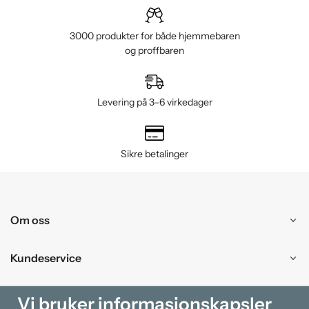
3000 produkter for både hjemmebaren
og proffbaren
Levering på 3–6 virkedager
Sikre betalinger
Om oss
Kundeservice
Kjøpesenter
Vi bruker informasjonskapsler