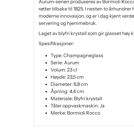
Aurum-serien produseres av Bormioli Rocco
røtter tilbake til 1825. I nesten to århundr
moderne innovasjon, og er i dag kjent verden 
servering og hjemmebruk.
Laget av blyfri krystall som gir glasset høy
Spesifikasjoner:
Type: Champagneglass
Serie: Aurum
Volum: 23 cl
Høyde: 23,5 cm
Diameter: 6,8 cm
Åpning: 4,4 cm
Materiale: Blyfri krystall
Tåler oppvaskmaskin: Ja
Merke: Bormioli Rocco