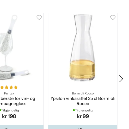
Pulltex
Bormioli Rocco
ørste for vin- og
Ypsilon vinkaraffel 25 cl Bormioli
mpagneglass
Rocco
vi
Tilgjengelig
Tilgjengelig
kr 198
kr 99