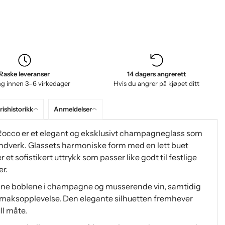
Raske leveranser
14 dagers angrerett
ng innen 3–6 virkedager
Hvis du angrer på kjøpet ditt
rishistorikk
Anmeldelser
Rocco er et elegant og eksklusivt champagneglass som
åndverk. Glassets harmoniske form med en lett buet
 et sofistikert uttrykk som passer like godt til festlige
r.
 fine boblene i champagne og musserende vin, samtidig
maksopplevelse. Den elegante silhuetten fremhever
ll måte.