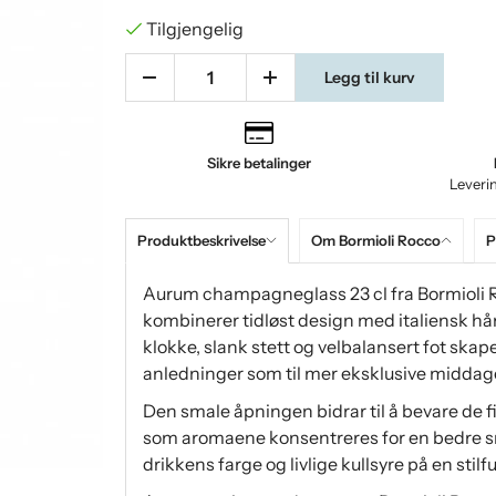
Tilgjengelig
Legg til kurv
Sikre betalinger
Leveri
Produktbeskrivelse
Om Bormioli Rocco
P
Aurum champagneglass 23 cl fra Bormioli 
kombinerer tidløst design med italiensk h
klokke, slank stett og velbalansert fot skaper
anledninger som til mer eksklusive middage
Den smale åpningen bidrar til å bevare de
som aromaene konsentreres for en bedre s
drikkens farge og livlige kullsyre på en stilfu