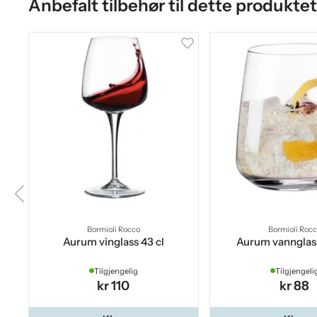
Anbefalt tilbehør til dette produktet
Bormioli Rocco
Bormioli Roc
Aurum vinglass 43 cl
Aurum vannglass
Tilgjengelig
Tilgjengeli
kr 110
kr 88