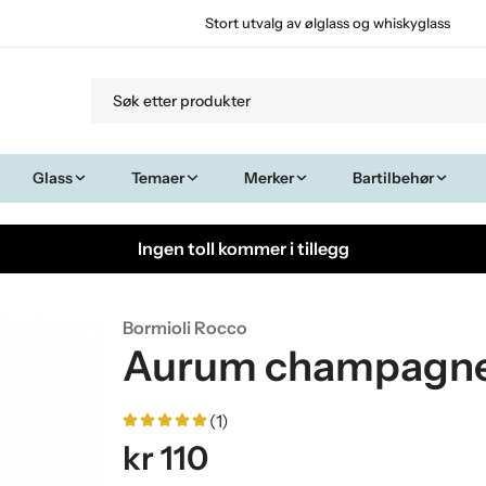
Stort utvalg av ølglass og whiskyglass
Glass
Temaer
Merker
Bartilbehør
Ingen toll kommer i tillegg
Bormioli Rocco
Aurum champagneg
(1)
kr 110