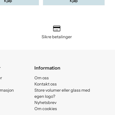
Kjøp
Kjøp
Sikre betalinger
r
Information
er
Om oss
Kontakt oss
amasjon
Store volumer eller glass med
egen logo?
Nyhetsbrev
Om cookies