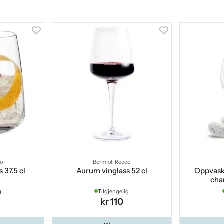
co
Bormioli Rocco
 37,5 cl
Aurum vinglass 52 cl
Oppvaskb
cha
g
Tilgjengelig
kr 110