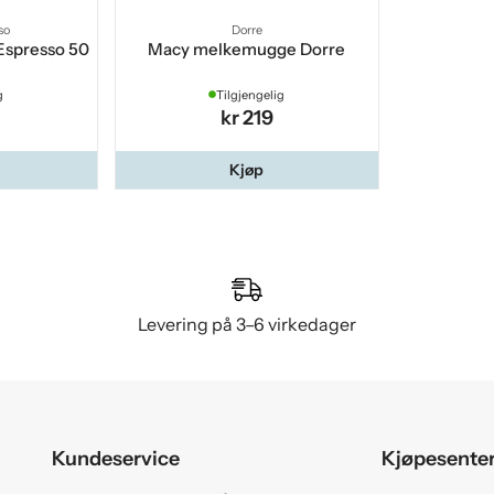
so
Dorre
Espresso 50
Macy melkemugge Dorre
g
Tilgjengelig
kr 219
Kjøp
Levering på 3–6 virkedager
Kundeservice
Kjøpesente