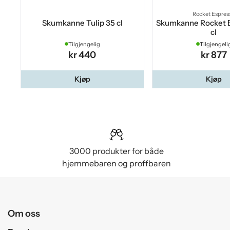
Rocket Espres
Skumkanne Tulip 35 cl
Skumkanne Rocket 
cl
Tilgjengelig
Tilgjengeli
kr 440
kr 877
Kjøp
Kjøp
3000 produkter for både
hjemmebaren og proffbaren
Om oss