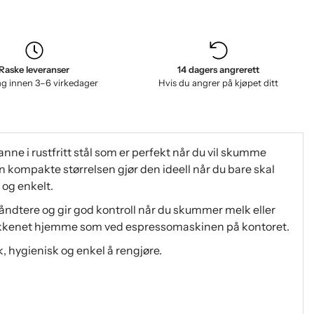
Raske leveranser
14 dagers angrerett
ng innen 3–6 virkedager
Hvis du angrer på kjøpet ditt
ne i rustfritt stål som er perfekt når du vil skumme
en kompakte størrelsen gjør den ideell når du bare skal
 og enkelt.
ndtere og gir god kontroll når du skummer melk eller
kjøkkenet hjemme som ved espressomaskinen på kontoret.
rk, hygienisk og enkel å rengjøre.