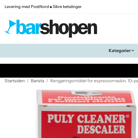
Levering med PostNord
Sikre betalinger
Kategorier
Startsiden
/
Barista
/
Rengjøringsmiddel for espressomaskin, 10-p