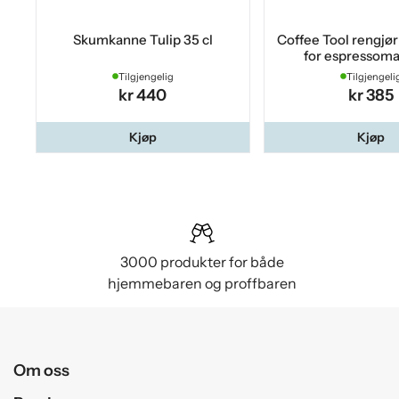
Skumkanne Tulip 35 cl
Coffee Tool rengjø
for espressoma
Tilgjengelig
Tilgjengeli
kr 440
kr 385
Kjøp
Kjøp
3000 produkter for både
hjemmebaren og proffbaren
Om oss