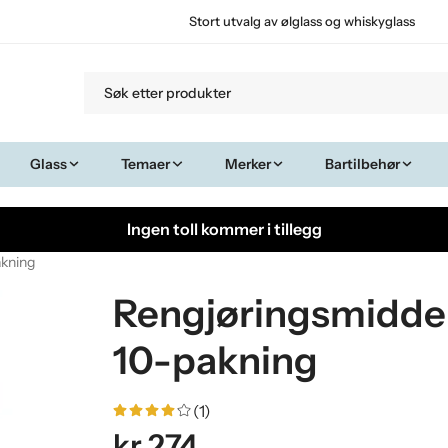
Stort utvalg av ølglass og whiskyglass
Glass
Temaer
Merker
Bartilbehør
Ingen toll kommer i tillegg
akning
Rengjøringsmiddel
10-pakning
(1)
kr 274