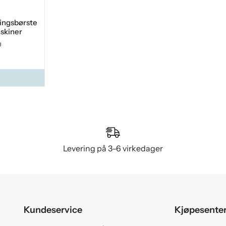
ringsbørste
skiner
g
Levering på 3–6 virkedager
Kundeservice
Kjøpesente