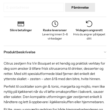
Påminnelse
Sikre betalinger
Raske leveranser
14 dagers angrerett
Levering innen 3–6
Hvis du angrer på kjøpet
virkedager
ditt
Produktbeskrivelse
Citrus zestjern fra Vin Bouquet er et hendig og praktisk verktøy for
deg som ønsker å tilføre frisk sitrusaroma til drinker, desserter og
retter. Med sitt spesialutformede blad fjerner det enkelt det
ytterste skallet – zesten – uten å få med den bitre, hvite hinnen.
Perfekt til cocktailer som gin & tonic, margarita og mojito, men like
nyttig på kjøkkenet når du vil løfte smaksprofilen i bakverk, sauser
eller salater. Den kompakte utformingen gjør zestjernet enkelt å
håndtere og lett å oppbevare i kjøkkenskuffen eller hjemmebaren.
Et lite, men uunnværlig redskap for både hjemmebartenderen og