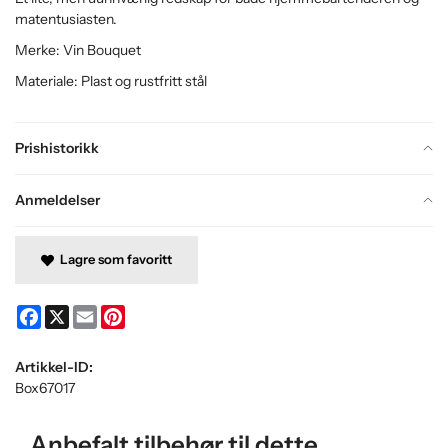
matentusiasten.
Merke: Vin Bouquet
Materiale: Plast og rustfritt stål
Prishistorikk
Anmeldelser
Lagre som favoritt
Facebook
X
Email
Pinterest
Artikkel-ID:
Box67017
Anbefalt tilbehør til dette