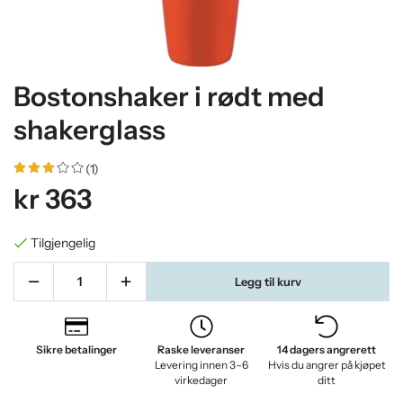
Bostonshaker i rødt med
shakerglass
(1)
kr 363
Tilgjengelig
Legg til kurv
Sikre betalinger
Raske leveranser
14 dagers angrerett
Levering innen 3–6
Hvis du angrer på kjøpet
virkedager
ditt