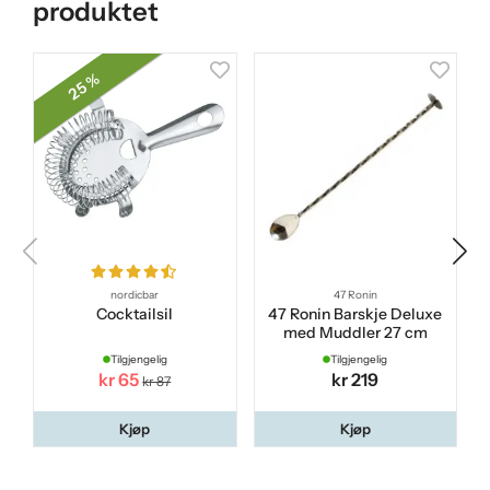
produktet
25 %
nordicbar
47 Ronin
Cocktailsil
47 Ronin Barskje Deluxe
J
med Muddler 27 cm
Tilgjengelig
Tilgjengelig
kr 65
kr 219
kr 87
Kjøp
Kjøp