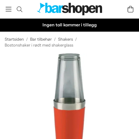
Ingen toll kommer i tillegg
Startsiden
/
Bar tilbehør
/
Shakers
/
Bostonshaker i rødt med shakerglass