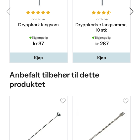
nordicbar
nordicbar
Dryppkork langsom
Dryppkorker langsomme,
10 stk
Tilgjengelig
Tilgjengelig
kr 37
kr 287
Kjøp
Kjøp
Anbefalt tilbehør til dette
produktet