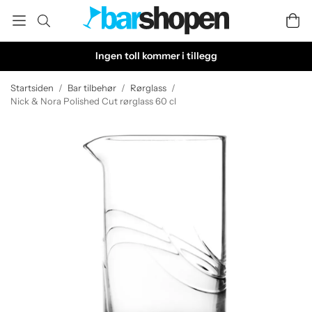
Ingen toll kommer i tillegg
Startsiden
/
Bar tilbehør
/
Rørglass
/
Nick & Nora Polished Cut rørglass 60 cl