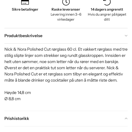
Sikre betalinger
Raske leveranser
14 dagers angrerett
Levering innen 3–6
Hvis du angrer på kjøpet
virkedager
ditt
Produktbeskrivelse
Nick & Nora Polished Cut rørglass 60 cl. Et vakkert rørglass med tre
stilig slipte linjer som strekker seg rundt glasskroppen. Innsiden er
helt uten sømmer, noe som letter når du rører med en barskje.
Øverst er det en praktisk tut som letter når du serverer. Nick &
Nora Polished Cut er et rørglass som tilbyr en elegant og effektiv
måte å blande drinker og cocktailer på uten å måtte riste dem.
Høyde 14,8 cm
Ø 8,8 cm
Prishistorikk