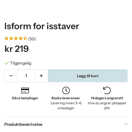
Isform for isstaver
(50)
kr 219
Tilgjengelig
Legg til kurv
Sikre betalinger
Raske leveranser
14 dagers angrerett
Levering innen 3–6
Hvis du angrer på kjøpet
virkedager
ditt
Produktbeskrivelse