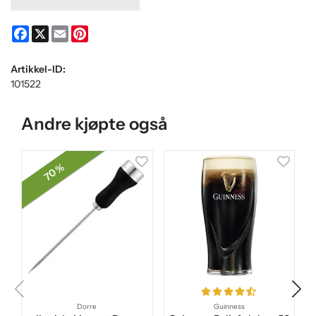
Facebook
X
Email
Pinterest
Artikkel-ID:
101522
Andre kjøpte også
70 %
Dorre
Guinness