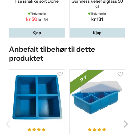
Ilse ishakke sort Dorre
Guinness Relief ølglass 50
cl
Tilgjengelig
Tilgjengelig
kr 50
kr 131
kr 164
Kjøp
Kjøp
Anbefalt tilbehør til dette
produktet
17 %