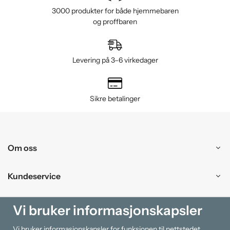
3000 produkter for både hjemmebaren
og proffbaren
Levering på 3–6 virkedager
Sikre betalinger
Om oss
Kundeservice
Kjøpesenter
Vi bruker informasjonskapsler
Vi bruker informasjonskapsler for funksjonen til nettstedet,