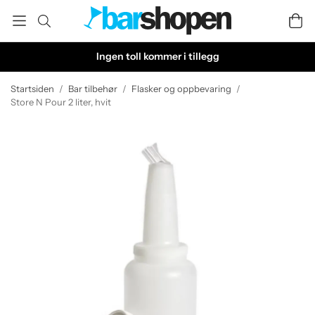
Ingen toll kommer i tillegg
Startsiden
/
Bar tilbehør
/
Flasker og oppbevaring
/
Store N Pour 2 liter, hvit