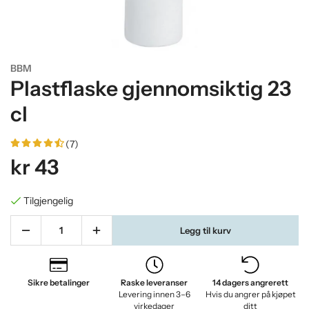
BBM
Plastflaske gjennomsiktig 23
cl
(7)
kr 43
Tilgjengelig
Legg til kurv
Sikre betalinger
Raske leveranser
14 dagers angrerett
Levering innen 3–6
Hvis du angrer på kjøpet
virkedager
ditt