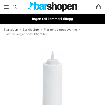
Ingen toll kommer i tillegg
Startsiden
/
Bar tilbehør
/
Flasker og oppbevaring
/
Plastflaske gjennomsiktig 23 cl