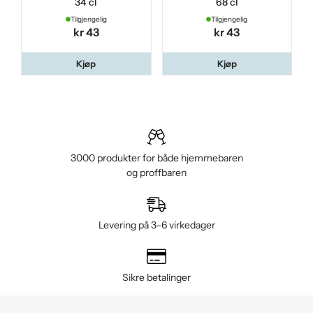
34 cl
68 cl
Tilgjengelig
Tilgjengelig
kr 43
kr 43
Kjøp
Kjøp
3000 produkter for både hjemmebaren
og proffbaren
Levering på 3–6 virkedager
Sikre betalinger