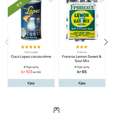
6 %
Coco Lopez
Francos
Coco Lopez cocoscréme
Francos Lemon Sweet &
Sour Mix
Tilgjengelig
Tilgjengelig
kr 103
kr 65
kr 110
Kjøp
Kjøp