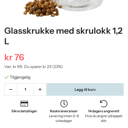
Glasskrukke med skrulokk 1,2
L
kr 76
Van.
kr 99
. Du sparer
kr 23
(
23
%)
Tilgjengelig
Legg til kurv
Sikre betalinger
Raske leveranser
14 dagers angrerett
Levering innen 3–6
Hvis du angrer på kjøpet
virkedager
ditt