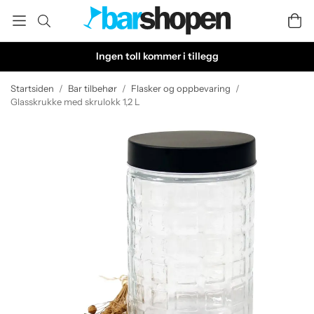
Ingen toll kommer i tillegg
Startsiden
/
Bar tilbehør
/
Flasker og oppbevaring
/
Glasskrukke med skrulokk 1,2 L