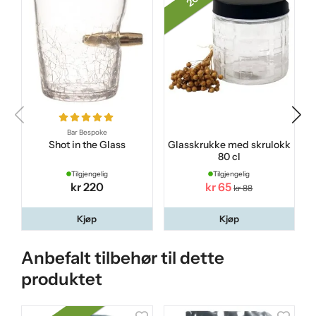
Bar Bespoke
Shot in the Glass
Glasskrukke med skrulokk
80 cl
Tilgjengelig
Tilgjengelig
kr 220
kr 65
kr 88
Kjøp
Kjøp
Anbefalt tilbehør til dette
produktet