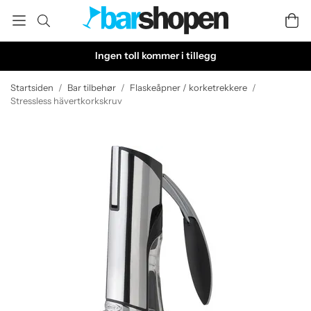
Ingen toll kommer i tillegg
Startsiden
/
Bar tilbehør
/
Flaskeåpner / korketrekkere
/
Stressless hävertkorkskruv