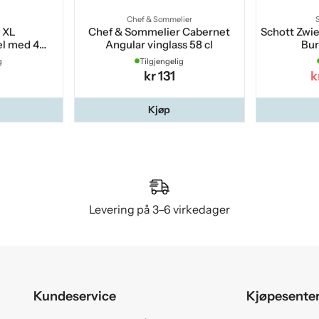
Chef & Sommelier
 XL
Chef & Sommelier Cabernet
Schott Zwie
el med 4
Angular vinglass 58 cl
Bur
ss
g
Tilgjengelig
kr 131
k
Kjøp
Levering på 3–6 virkedager
Kundeservice
Kjøpesente