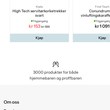
Koala
Final Touch
High Tech servitørkorketrekker
Conundrum
svart
vinluftingskaraff
rødvingla
Tilgjengelig
Tilgjengeli
kr 153
kr 1 091
kr 186
Kjøp
Kjøp
3000 produkter for både
hjemmebaren og proffbaren
Om oss