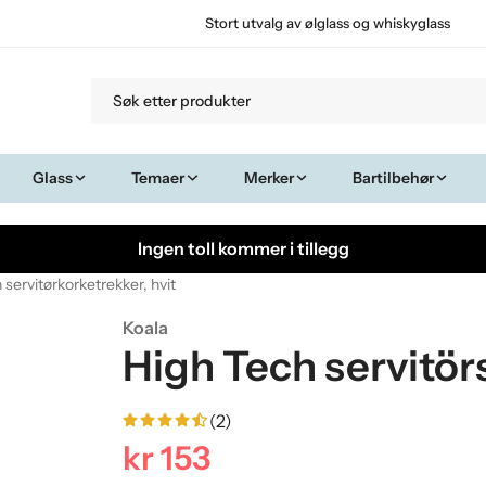
Stort utvalg av ølglass og whiskyglass
Glass
Temaer
Merker
Bartilbehør
Ingen toll kommer i tillegg
 servitørkorketrekker, hvit
Koala
High Tech servitör
(2)
kr 153