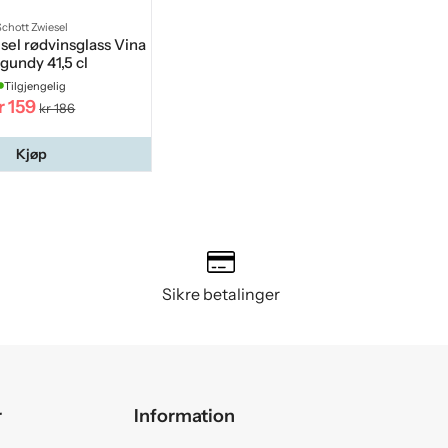
Schott Zwiesel
sel rødvinsglass Vina
gundy 41,5 cl
Tilgjengelig
r 159
kr 186
Kjøp
Sikre betalinger
r
Information