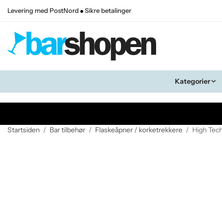
Levering med PostNord
Sikre betalinger
Kategorier
Startsiden
/
Bar tilbehør
/
Flaskeåpner / korketrekkere
/
High Tech