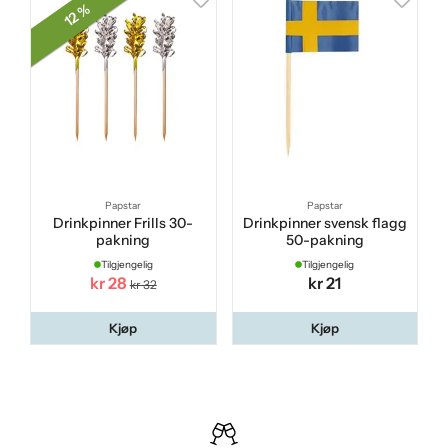
12 %
Papstar
Papstar
Drinkpinner Frills 30-
Drinkpinner svensk flagg
pakning
50-pakning
Tilgjengelig
Tilgjengelig
kr 28
kr 21
kr 32
Kjøp
Kjøp