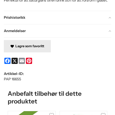
Perfekta för att sätta glans till en drink och för att röra om i glaset.
Prishistorikk
Anmeldelser
Lagre som favoritt
Facebook
X
Email
Pinterest
Artikkel-ID:
PAP 16655
Anbefalt tilbehør til dette
produktet