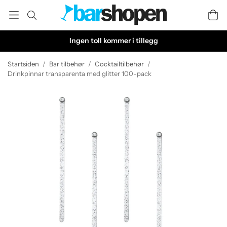
Ingen toll kommer i tillegg
Startsiden
/
Bar tilbehør
/
Cocktailtilbehør
/
Drinkpinnar transparenta med glitter 100-pack