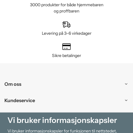
3000 produkter for både hjemmebaren
og proffbaren
Levering på 3–6 virkedager
Sikre betalinger
Om oss
Kundeservice
Kjøpesenter
Vi bruker informasjonskapsler
Vi bruker informasjonskapsler for funksjonen til nettstedet,
Information