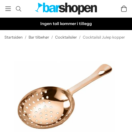
Ingen toll kommer i tillegg
Startsiden
/
Bar tilbehør
/
Cocktailsiler
/
Cocktailsil Julep kopper