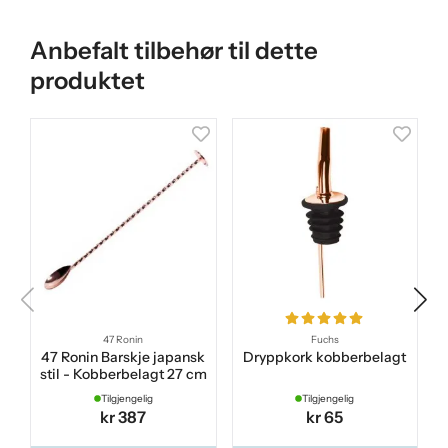
Anbefalt tilbehør til dette
produktet
47 Ronin
Fuchs
47 Ronin Barskje japansk
Dryppkork kobberbelagt
stil - Kobberbelagt 27 cm
Tilgjengelig
Tilgjengelig
kr 387
kr 65