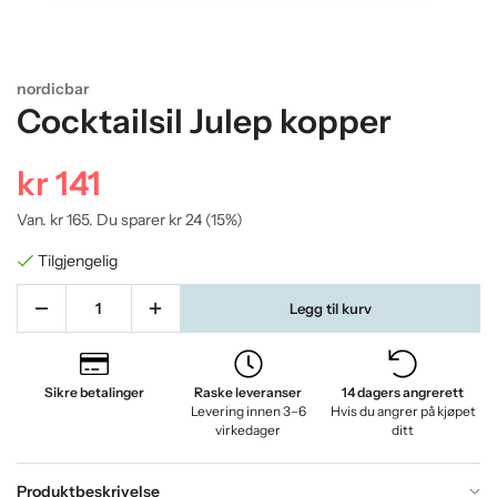
nordicbar
Cocktailsil Julep kopper
kr 141
Van.
kr 165
. Du sparer
kr 24
(
15
%)
Tilgjengelig
Legg til kurv
Sikre betalinger
Raske leveranser
14 dagers angrerett
Levering innen 3–6
Hvis du angrer på kjøpet
virkedager
ditt
Produktbeskrivelse