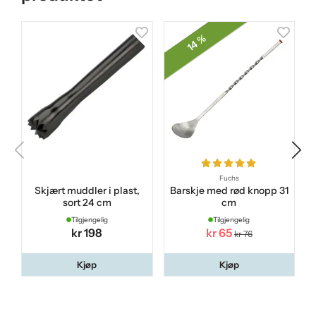
14 %
Fuchs
Skjært muddler i plast,
Barskje med rød knopp 31
sort 24 cm
cm
Tilgjengelig
Tilgjengelig
kr 198
kr 65
kr 76
Kjøp
Kjøp