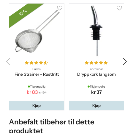
12 %
Fuchs
nordicbar
Fine Strainer - Rustfritt
Dryppkork langsom
Tilgjengelig
Tilgjengelig
kr 83
kr 37
kr 94
Kjøp
Kjøp
Anbefalt tilbehør til dette
produktet