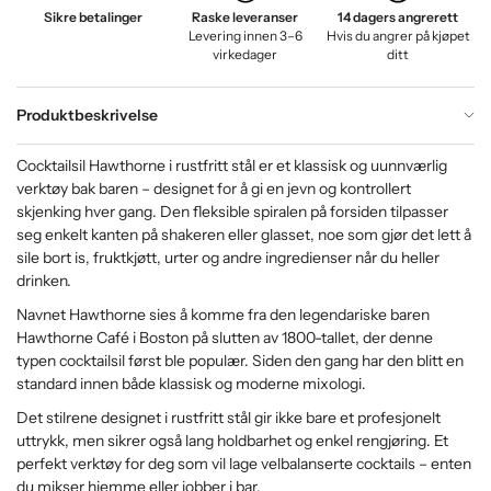
Sikre betalinger
Raske leveranser
14 dagers angrerett
Levering innen 3–6
Hvis du angrer på kjøpet
virkedager
ditt
Produktbeskrivelse
Cocktailsil Hawthorne i rustfritt stål er et klassisk og uunnværlig
verktøy bak baren – designet for å gi en jevn og kontrollert
skjenking hver gang. Den fleksible spiralen på forsiden tilpasser
seg enkelt kanten på shakeren eller glasset, noe som gjør det lett å
sile bort is, fruktkjøtt, urter og andre ingredienser når du heller
drinken.
Navnet Hawthorne sies å komme fra den legendariske baren
Hawthorne Café i Boston på slutten av 1800-tallet, der denne
typen cocktailsil først ble populær. Siden den gang har den blitt en
standard innen både klassisk og moderne mixologi.
Det stilrene designet i rustfritt stål gir ikke bare et profesjonelt
uttrykk, men sikrer også lang holdbarhet og enkel rengjøring. Et
perfekt verktøy for deg som vil lage velbalanserte cocktails – enten
du mikser hjemme eller jobber i bar.