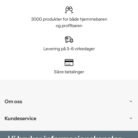
3000 produkter for både hjemmebaren
og proffbaren
Levering på 3–6 virkedager
Sikre betalinger
Om oss
Kundeservice
Kjøpesenter