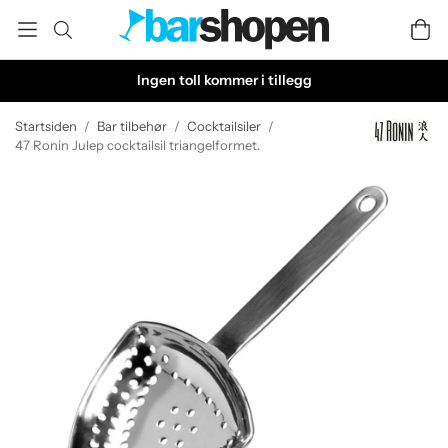
Ingen toll kommer i tillegg
Startsiden
/
Bar tilbehør
/
Cocktailsiler
/
47 Ronin Julep cocktailsil triangelformet.