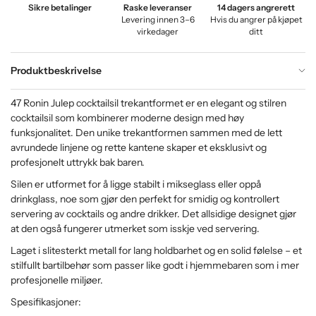
Sikre betalinger
Raske leveranser
14 dagers angrerett
Levering innen 3–6
Hvis du angrer på kjøpet
virkedager
ditt
Produktbeskrivelse
47 Ronin Julep cocktailsil trekantformet er en elegant og stilren
cocktailsil som kombinerer moderne design med høy
funksjonalitet. Den unike trekantformen sammen med de lett
avrundede linjene og rette kantene skaper et eksklusivt og
profesjonelt uttrykk bak baren.
Silen er utformet for å ligge stabilt i mikseglass eller oppå
drinkglass, noe som gjør den perfekt for smidig og kontrollert
servering av cocktails og andre drikker. Det allsidige designet gjør
at den også fungerer utmerket som isskje ved servering.
Laget i slitesterkt metall for lang holdbarhet og en solid følelse – et
stilfullt bartilbehør som passer like godt i hjemmebaren som i mer
profesjonelle miljøer.
Spesifikasjoner: