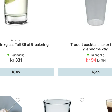
Arcoroc
rinkglass Tall 36 cl 6-pakning
Tredelt cocktailshaker i 
gjennomsiktig
Tilgjengelig
Tilgjengelig
kr 331
kr 94
kr 154
Kjøp
Kjøp