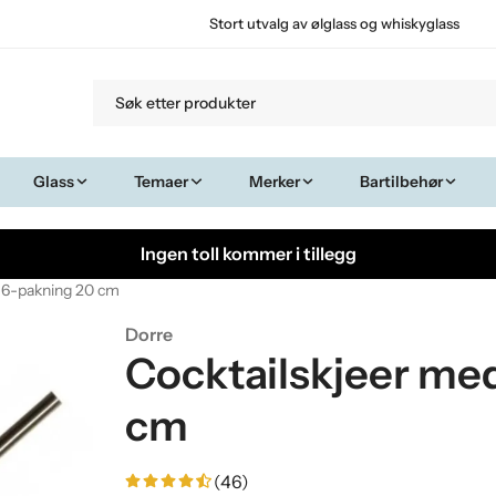
Stort utvalg av ølglass og whiskyglass
Glass
Temaer
Merker
Bartilbehør
Ingen toll kommer i tillegg
r 6-pakning 20 cm
Dorre
Cocktailskjeer me
cm
(46)