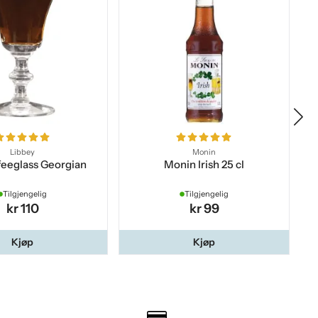
Libbey
Monin
ffeeglass Georgian
Monin Irish 25 cl
Tilgjengelig
Tilgjengelig
kr 110
kr 99
Kjøp
Kjøp