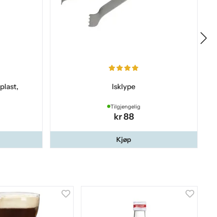
plast,
Isklype
Tilgjengelig
kr 88
Kjøp