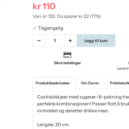
kr 110
Van.
kr 132
. Du sparer
kr 22
(
17
%)
Tilgjengelig
Legg til kurv
Sikre betalinger
Leveri
Produktbeskrivelse
Om Dorre
Prishistori
Cocktailskjeer med sugerør i 6-pakning ha
perfekte kombinasjonen! Passer flott å bruk
innholdet og deretter drikke med.
Lengde: 20 cm