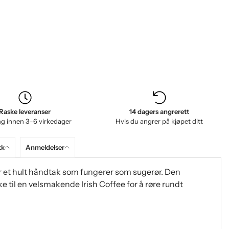
Raske leveranser
14 dagers angrerett
ng innen 3–6 virkedager
Hvis du angrer på kjøpet ditt
kk
Anmeldelser
r et hult håndtak som fungerer som sugerør. Den
e til en velsmakende Irish Coffee for å røre rundt