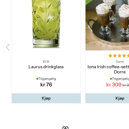
RCR
Dorre
Laurus drinkglass
Iona Irish coffee-set
Dorre
Tilgjengelig
Tilgjengeli
kr 76
kr 309
kr 
Kjøp
Kjøp