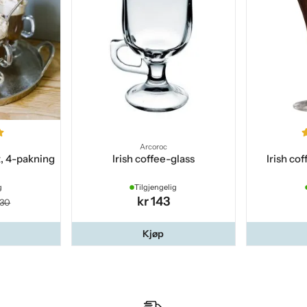
Arcoroc
t, 4-pakning
Irish coffee-glass
Irish co
g
Tilgjengelig
kr 143
330
Kjøp