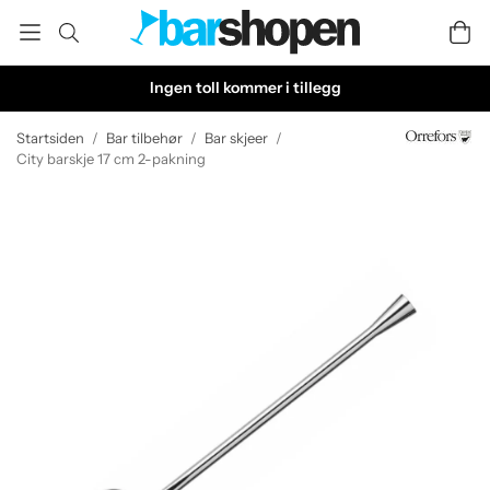
Ingen toll kommer i tillegg
Startsiden
/
Bar tilbehør
/
Bar skjeer
/
City barskje 17 cm 2-pakning