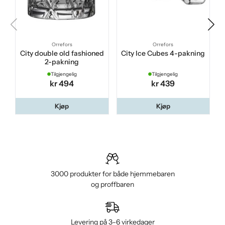
Orrefors
Orrefors
City double old fashioned
City Ice Cubes 4-pakning
2-pakning
Tilgjengelig
Tilgjengelig
kr 494
kr 439
Kjøp
Kjøp
3000 produkter for både hjemmebaren
og proffbaren
Levering på 3–6 virkedager