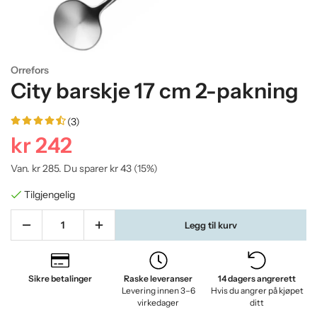
Orrefors
City barskje 17 cm 2-pakning
(3)
kr 242
Van.
kr 285
. Du sparer
kr 43
(
15
%)
Tilgjengelig
Legg til kurv
Sikre betalinger
Raske leveranser
14 dagers angrerett
Levering innen 3–6
Hvis du angrer på kjøpet
virkedager
ditt