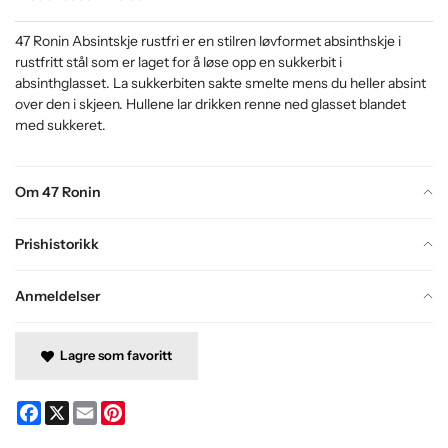
47 Ronin Absintskje rustfri er en stilren løvformet absinthskje i
rustfritt stål som er laget for å løse opp en sukkerbit i
absinthglasset. La sukkerbiten sakte smelte mens du heller absint
over den i skjeen. Hullene lar drikken renne ned glasset blandet
med sukkeret.
Om 47 Ronin
Prishistorikk
Anmeldelser
Lagre som favoritt
Facebook
X
Email
Pinterest