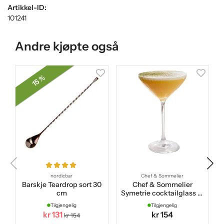
Artikkel-ID:
101241
Andre kjøpte også
15 %
nordicbar
Chef & Sommelier
Barskje Teardrop sort 30
Chef & Sommelier
cm
Symetrie cocktailglass 21
cl
Tilgjengelig
Tilgjengelig
kr 131
kr 154
kr 154