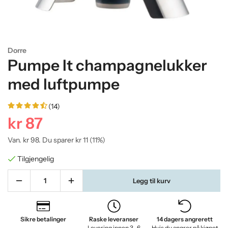
Dorre
Pumpe It champagnelukker
med luftpumpe
(14)
kr 87
Van.
kr 98
. Du sparer
kr 11
(
11
%)
Tilgjengelig
Legg til kurv
Sikre betalinger
Raske leveranser
14 dagers angrerett
Levering innen 3–6
Hvis du angrer på kjøpet