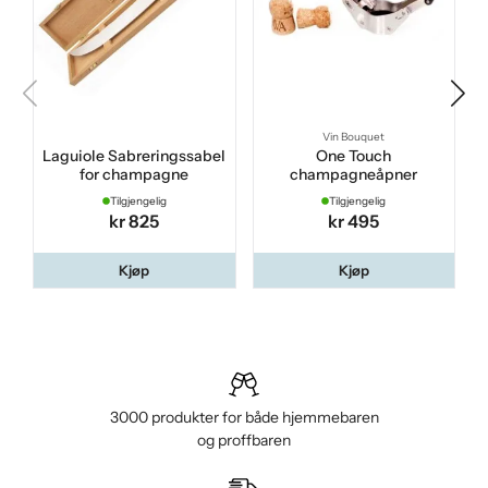
Vin Bouquet
Laguiole Sabreringssabel
One Touch
for champagne
champagneåpner
Tilgjengelig
Tilgjengelig
kr 825
kr 495
Kjøp
Kjøp
3000 produkter for både hjemmebaren
og proffbaren